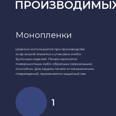
ПРОИЗВОДИМЫХ
Монопленки
Широко используется при производстве
wrap around-этикетки и упаковки хлебо-
булочных изделий. Печать наносится
поверхностным либо обратным (зеркальным)
способом. Для защиты печати от механических
повреждений, применяется защитный лак.