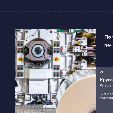
По 
печ
01
Круго
Wrap a
·Односл
этикети