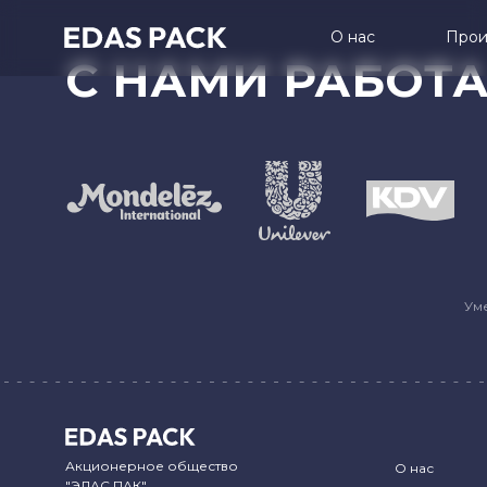
О нас
Прои
С НАМИ РАБОТ
Ум
Акционерное общество
О нас
"ЭДАС ПАК"